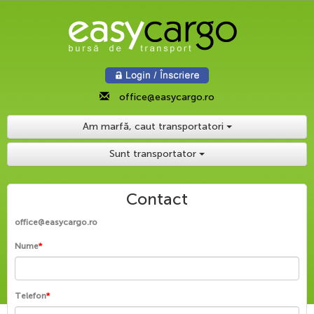
office@easycargo.ro
Am marfă, caut transportatori
Sunt transportator
Contact
office@easycargo.ro
Nume
*
Telefon
*